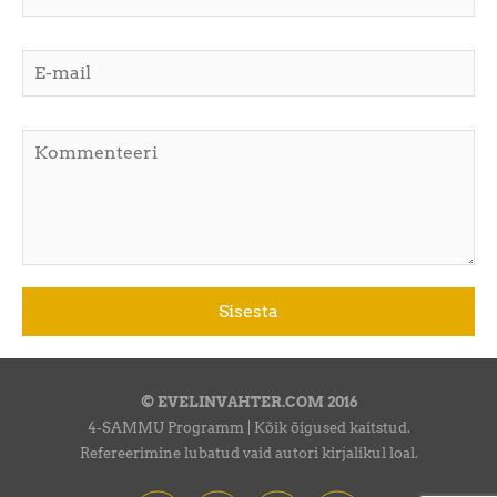
© EVELINVAHTER.COM 2016
4-SAMMU Programm | Kõik õigused kaitstud.
Refereerimine lubatud vaid autori kirjalikul loal.