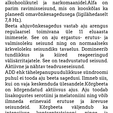
alkohoolikutel ja narkomaanidel.Alfa on
parim ravimisseisund, mis on kooskõlas ka
planeedi omavõnkesagedusega (ligilähedaselt
7,8 Hz.).
Beeta ahjuvõnkesagedus vastab aju arengus
regulaarsel toimivana üle 11 eluaasta
inimesele. See on aju ergastus- erutus- ja
valmisoleku seisund ning on normaalseks
ärkveloleku seisundiks tavaelus. Domineerib
tundlikkus ja kiired reageeringud
välisärritajatele. See on teadvustatud seisund.
Aktiivne ja nähtav teadvuseseisund.
ADD ehk tähelepanupuudulikkuse sündroomi
puhul ei tooda aju beeta sagedusi. Ilmneb siis,
kui on vaja keskenduda ülesandele.Kõrgbeeta
on kõrgendatud aktiivsus ajus. Aju toodab
lisakogustes serotiini ja melatoniini ning võib
ilmneda erinevaid erutuse ja ärevuse
seisundeid. Kõrgbeeta väljendub ka
intensiivse kontsentratsiooni., pinge ja