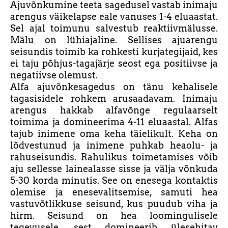
Ajuvõnkumine teeta sagedusel vastab inimaju
arengus väikelapse eale vanuses 1-4 eluaastat.
Sel ajal toimunu salvestub reaktiivmälusse.
Mälu on lühiajaline. Sellises ajuarengu
seisundis toimib ka rohkesti kurjategijaid, kes
ei taju põhjus-tagajärje seost ega positiivse ja
negatiivse olemust.
Alfa ajuvõnkesagedus on tänu kehalisele
tagasisidele rohkem arusaadavam. Inimaju
arengus hakkab alfavõnge regulaarselt
toimima ja domineerima 4-11 eluaastal. Alfas
tajub inimene oma keha täielikult. Keha on
lõdvestunud ja inimene puhkab heaolu- ja
rahuseisundis. Rahulikus toimetamises võib
aju sellesse lainealasse sisse ja välja võnkuda
5-30 korda minutis. See on enesega kontaktis
olemise ja enesevalitsemise, samuti hea
vastuvõtlikkuse seisund, kus puudub viha ja
hirm. Seisund on hea loomingulisele
tegevusele, sest domineerib ülesehitav