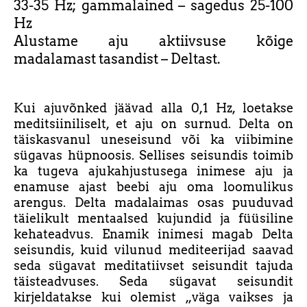
33-35 Hz; gammalained – sagedus 25-100
Hz
Alustame aju aktiivsuse kõige
madalamast tasandist – Deltast.
Kui ajuvõnked jäävad alla 0,1 Hz, loetakse
meditsiiniliselt, et aju on surnud. Delta on
täiskasvanul uneseisund või ka viibimine
sügavas hüpnoosis. Sellises seisundis toimib
ka tugeva ajukahjustusega inimese aju ja
enamuse ajast beebi aju oma loomulikus
arengus. Delta madalaimas osas puuduvad
täielikult mentaalsed kujundid ja füüsiline
kehateadvus. Enamik inimesi magab Delta
seisundis, kuid vilunud mediteerijad saavad
seda sügavat meditatiivset seisundit tajuda
täisteadvuses. Seda sügavat seisundit
kirjeldatakse kui olemist „väga vaikses ja