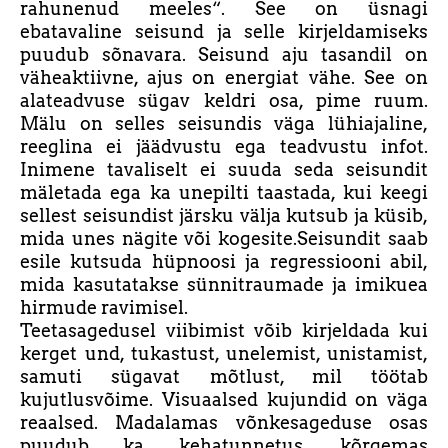
rahunenud meeles“. See on üsnagi
ebatavaline seisund ja selle kirjeldamiseks
puudub sõnavara. Seisund aju tasandil on
väheaktiivne, ajus on energiat vähe. See on
alateadvuse sügav keldri osa, pime ruum.
Mälu on selles seisundis väga lühiajaline,
reeglina ei jäädvustu ega teadvustu infot.
Inimene tavaliselt ei suuda seda seisundit
mäletada ega ka unepilti taastada, kui keegi
sellest seisundist järsku välja kutsub ja küsib,
mida unes nägite või kogesite.Seisundit saab
esile kutsuda hüpnoosi ja regressiooni abil,
mida kasutatakse sünnitraumade ja imikuea
hirmude ravimisel.
Teetasagedusel viibimist võib kirjeldada kui
kerget und, tukastust, unelemist, unistamist,
samuti sügavat mõtlust, mil töötab
kujutlusvõime. Visuaalsed kujundid on väga
reaalsed. Madalamas võnkesageduse osas
puudub ka kehatunnetus, kõrgemas