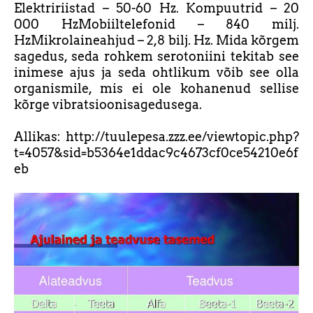
Elektririistad – 50-60 Hz. Kompuutrid – 20
000 HzMobiiltelefonid – 840 milj.
HzMikrolaineahjud – 2,8 bilj. Hz. Mida kõrgem
sagedus, seda rohkem serotoniini tekitab see
inimese ajus ja seda ohtlikum võib see olla
organismile, mis ei ole kohanenud sellise
kõrge vibratsioonisagedusega.
Allikas: http://tuulepesa.zzz.ee/viewtopic.php?
t=4057&sid=b5364e1ddac9c4673cf0ce54210e6f
eb