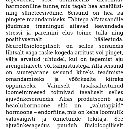
harmooniline tunne, mis tagab hea analüüsi-
ning süneteesivõime. Seisund on hea ka
pingete maandamiseks. Tahtega alfatasandile
jõudmise treeningud aitavad leevendada
stressi ja paremini elus toime tulla ning
positiivsemalt häälestuda.
Neurofüsioloogiliselt on selles seisundis
lihtsalt väga raske kogeda ärritust või pinget,
välja arvatud juhtudel, kui on tegemist aju
arenguhälvete või kahjustustega. Alfa seisund
on suurepärane seisund kiireks teadmiste
omandamiseks ja võõrkeelte kiireks
õppimiseks. Vaimselt tasakaalustunud
loomeinimesed toimivad tavaliselt selles
ajuvõnkeseisundis. Alfas produtseerib aju
heaoluhormoone ehk nn. „valutapjaid“
hormoone – endorfiine, mis on keha loomulik
valuvaigisti ja õnnetunde tekitaja. See
ajuvõnkesagedus puudub füsioloogiliselt