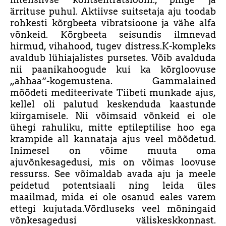
ärrituse puhul. Aktiivse suitsetaja aju toodab
rohkesti kõrgbeeta vibratsioone ja vähe alfa
võnkeid. Kõrgbeeta seisundis ilmnevad
hirmud, vihahood, tugev distress.K-kompleks
avaldub lühiajalistes pursetes. Võib avalduda
nii paanikahoogude kui ka kõrgloovuse
„ahhaa“-kogemustena. Gammalained
mõõdeti mediteerivate Tiibeti munkade ajus,
kellel oli palutud keskenduda kaastunde
kiirgamisele. Nii võimsaid võnkeid ei ole
ühegi rahuliku, mitte eptileptilise hoo ega
krampide all kannataja ajus veel mõõdetud.
Inimesel on võime muuta oma
ajuvõnkesagedusi, mis on võimas loovuse
ressurss. See võimaldab avada aju ja meele
peidetud potentsiaali ning leida üles
maailmad, mida ei ole osanud eales varem
ettegi kujutada.Võrdluseks veel mõningaid
võnkesagedusi väliskeskkonnast.