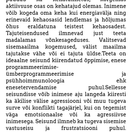
aktiivsuse osas on kehatajud olemas. Inimene
võib kogeda oma keha kui energiavälja ning
erinevaid kehaosasid lendlemas ja hõljumas
õhus eraldatuna teistest kehaosadest.
Tajuteisendused ilmnevad just teeta
madalamas võnkesageduses. Valitsevad
sisemaailma kogemused, välist maailma
tajutakse vähe või ei tajuta üldse.Teeta on
ideaalne seisund kiirendatud õppimise, enese
programmeerimise-
ümberprogrammeerimise ja
psühhoimmunoloogia ehk
enesetervendamise puhul.Sellesse
seisundisse võib inimese aju langeda kiiresti
ka äkilise välise agressiooni või muu tugeva
surve või konflikti tagajärjel, kui on tegemist
väga emotsionaalse või ka agressiivse
inimesega. Seisund ilmneb ka tugeva sisemise
vastuseisu ja frustratsiooni puhul.