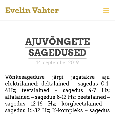
Evelin Vahter
AJUVÕNGETE
SAGEDUSED
14. september 2019
Võnkesageduse järgi jagatakse aju
elektrilained: deltalained – sagedus 0,1-
4Hz; teetalained – sagedus 4-7 Hz;
alfalained – sagedus 8-12 Hz; beetalained –
sagedus 12-16 Hz; kõrgbeetalained –
sagedus 16-32 Hz; K-kompleks – sagedus