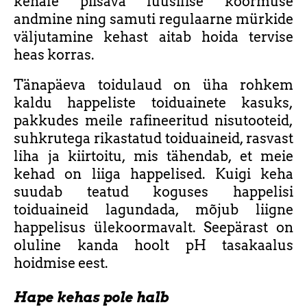
kehale piisava füüsilise koormuse
andmine ning samuti regulaarne mürkide
väljutamine kehast aitab hoida tervise
heas korras.
Tänapäeva toidulaud on üha rohkem
kaldu happeliste toiduainete kasuks,
pakkudes meile rafineeritud nisutooteid,
suhkrutega rikastatud toiduaineid, rasvast
liha ja kiirtoitu, mis tähendab, et meie
kehad on liiga happelised. Kuigi keha
suudab teatud koguses happelisi
toiduaineid lagundada, mõjub liigne
happelisus ülekoormavalt. Seepärast on
oluline kanda hoolt pH tasakaalus
hoidmise eest.
Hape kehas pole halb