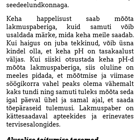
seedeelundkonnaga.
Keha happelisust saab mõõta
lakmuspaberiga, kuid samuti võib
usaldada märke, mida keha meile saadab.
Kui haigus on juba tekkinud, võib üsna
kindel olla, et keha pH on tasakaalust
väljas. Kui siiski otsustada keha pH-d
mõõta lakmuspaberiga, siis oluline on
meeles pidada, et mõõtmise ja viimase
söögikorra vahel peaks olema vähemalt
kaks tundi ning samuti tuleks mõõta seda
igal päeval ühel ja samal ajal, et saada
tõepäraseid tulemusi. Lakmuspaber on
kättesaadaval apteekides ja erinevates
tervisesalongides.
Aluselise toitumise tasemed