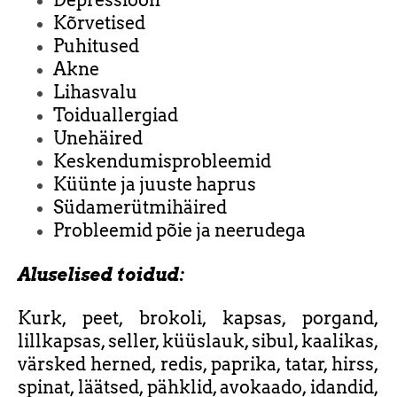
Kõrvetised
Puhitused
Akne
Lihasvalu
Toiduallergiad
Unehäired
Keskendumisprobleemid
Küünte ja juuste haprus
Südamerütmihäired
Probleemid põie ja neerudega
Aluselised toidud:
Kurk, peet, brokoli, kapsas, porgand,
lillkapsas, seller, küüslauk, sibul, kaalikas,
värsked herned, redis, paprika, tatar, hirss,
spinat, läätsed, pähklid, avokaado, idandid,