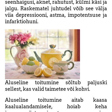
seenhaigusi, aknet, rahutust, külmi käsi ja
jalgu. Raskematel juhtudel võib see välja
viia depressiooni, astma, impotentsuse ja
infarktiohuni.
Aluseline toitumine sõltub paljuski
sellest, kas valid taimetee või kohvi.
Aluseline toitumine aitab kaasa
kaalualandamisele, hoiab keha