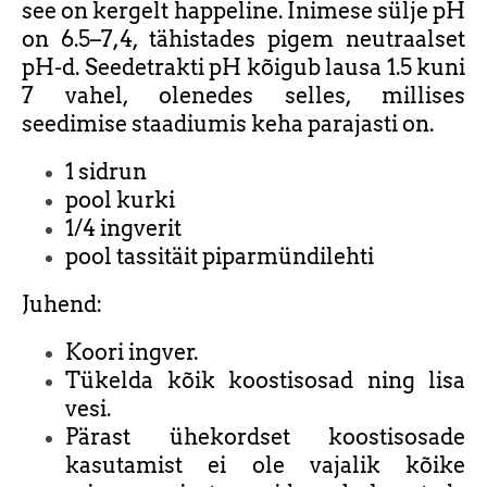
see on kergelt happeline. Inimese sülje pH
on 6.5–7,4, tähistades pigem neutraalset
pH-d. Seedetrakti pH kõigub lausa 1.5 kuni
7 vahel, olenedes selles, millises
seedimise staadiumis keha parajasti on.
1 sidrun
pool kurki
1/4 ingverit
pool tassitäit piparmündilehti
Juhend:
Koori ingver.
Tükelda kõik koostisosad ning lisa
vesi.
Pärast ühekordset koostisosade
kasutamist ei ole vajalik kõike