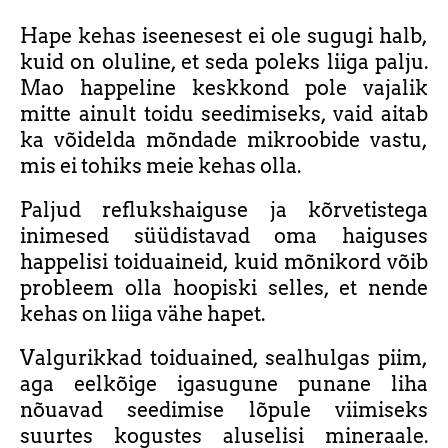
Hape kehas iseenesest ei ole sugugi halb,
kuid on oluline, et seda poleks liiga palju.
Mao happeline keskkond pole vajalik
mitte ainult toidu seedimiseks, vaid aitab
ka võidelda mõndade mikroobide vastu,
mis ei tohiks meie kehas olla.
Paljud reflukshaiguse ja kõrvetistega
inimesed süüdistavad oma haiguses
happelisi toiduaineid, kuid mõnikord võib
probleem olla hoopiski selles, et nende
kehas on liiga vähe hapet.
Valgurikkad toiduained, sealhulgas piim,
aga eelkõige igasugune punane liha
nõuavad seedimise lõpule viimiseks
suurtes kogustes aluselisi mineraale.