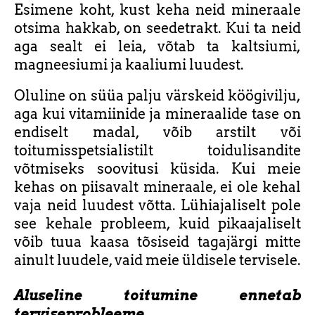
Esimene koht, kust keha neid mineraale
otsima hakkab, on seedetrakt. Kui ta neid
aga sealt ei leia, võtab ta kaltsiumi,
magneesiumi ja kaaliumi luudest.
Oluline on süüa palju värskeid köögivilju,
aga kui vitamiinide ja mineraalide tase on
endiselt madal, võib arstilt või
toitumisspetsialistilt toidulisandite
võtmiseks soovitusi küsida. Kui meie
kehas on piisavalt mineraale, ei ole kehal
vaja neid luudest võtta. Lühiajaliselt pole
see kehale probleem, kuid pikaajaliselt
võib tuua kaasa tõsiseid tagajärgi mitte
ainult luudele, vaid meie üldisele tervisele.
Aluseline toitumine ennetab
terviseprobleeme