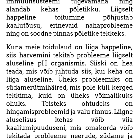
immuunsüsteemi tugevamana ning
alandab kehas põletikku. Liigselt
happeline toitumine põhjustab
kaalutõusu, erinevaid nahaprobleeme
ning on soodne pinnas põletike tekkeks.
Kuna meie toidulaud on liiga happeline,
siis harvemini tekitab probleeme liigselt
aluseline pH organismis. Siiski on hea
teada, mis võib juhtuda siis, kui keha on
liiga aluseline. Üheks probleemiks on
südamerütmihäired, mis pole küll kerged
tekkima, kuid on üheks võimalikuks
ohuks. Teisteks ohtudeks on
hingamisprobleemid ja valu rinnus. Liigne
aluselisus kehas võib viia
kaaliumipuuduseni, mis omakorda võib
tekitada probleeme neerude, südame ja