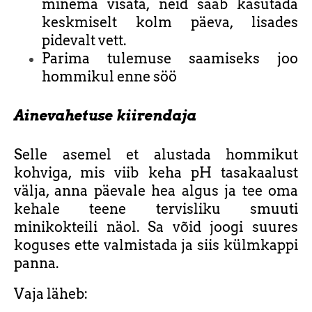
minema visata, neid saab kasutada
keskmiselt kolm päeva, lisades
pidevalt vett.
Parima tulemuse saamiseks joo
hommikul enne söö
Ainevahetuse kiirendaja
Selle asemel et alustada hommikut
kohviga, mis viib keha pH tasakaalust
välja, anna päevale hea algus ja tee oma
kehale teene tervisliku smuuti
minikokteili näol. Sa võid joogi suures
koguses ette valmistada ja siis külmkappi
panna.
Vaja läheb: