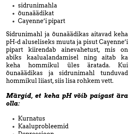
sidrunimahla
õunaäädikat
Cayenne’i pipart
Sidrunimahl ja õunaäädikas aitavad keha
pH-d aluseliseks muuta ja pisut Cayenne’i
pipart kiirendab ainevahetust, mis on
abiks kaalualandamisel ning aitab ka
keha hommikul üles äratada. Kui
õunaäädikas ja sidrunimahl tunduvad
hommikul liiast, siis lisa rohkem vett.
M
ä
rgid, et keha pH v
õ
ib paigast
ä
ra
olla:
Kurnatus
Kaaluprobleemid
Depressioon