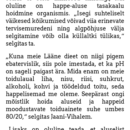
oluline on happe-aluse tasakaalu
hoidmine organismis. „Isegi suhteliselt
väikesed kõikumised võivad viia erinevate
tervisemuredeni ning algpõhjuse välja
selgitamine võib olla küllaltki tülikas,“
selgitas ta.
„Kuna meie Lääne dieet on niigi pigem
ebatervislik, siis pole imestada, et ka pH
on sageli paigast ära. Mida enam on meie
toidulaual liha, nisu, riisi, suhkrut,
alkoholi, kohvi ja töödeldud toitu, seda
happelisemad me oleme. Seepärast ongi
mõistlik hoida aluseid ja happeid
moodustavate toiduainete suhe umbes
80/20,“ selgitas Jaani-Vihalem.
„Lisaks on oluline teada, et aluselist