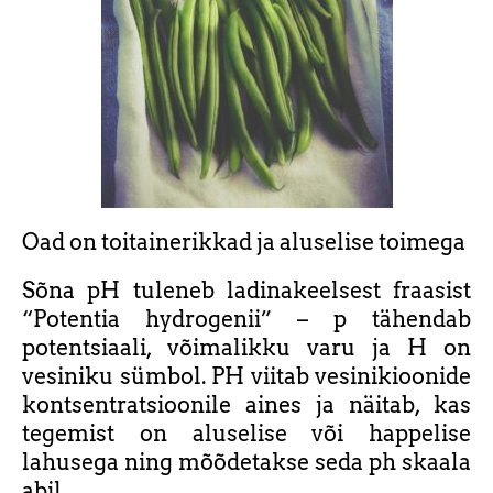
Oad on toitainerikkad ja aluselise toimega
Sõna pH tuleneb ladinakeelsest fraasist
“Potentia hydrogenii” – p tähendab
potentsiaali, võimalikku varu ja H on
vesiniku sümbol. PH viitab vesinikioonide
kontsentratsioonile aines ja näitab, kas
tegemist on aluselise või happelise
lahusega ning mõõdetakse seda ph skaala
abil.