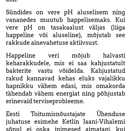
Sündides on vere pH aluselisem ning
vananedes muutub happelisemaks. Kui
vere pH on tasakaalust väljas (liiga
happeline või aluseline), mõjutab see
rakkude ainevahetuse aktiivsust.
Happeline veri mõjub halvasti
keharakkudele, mis ei saa kahjustatult
bakterite vastu võidelda. Kahjustatud
rakud kannavad kehas eluks vajalikku
hapnikku vähem edasi, mis omakorda
tähendab vähem energiat ning põhjustab
erinevaid terviseprobleeme.
Eesti Toitumisnõustajate Ühenduse
juhatuse esimehe Ketlin Jaani-Vihalemi
sõnul ei oska inimesed aimatagi, kui