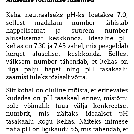
Keha neutraalseks pH-ks loetakse 7,0,
sellest madalam number tähistab
happelisemat ja suurem number
aluselisemat keskkonda. Ideaalne pH
kehas on 7.30 ja 7.45 vahel, mis peegeldab
kerget aluseliset keskkonda. Sellest
väiksem number tähendab, et kehas on
liiga palju hapet ning pH tasakaalu
saamist tuleks tõsiselt võtta.
Siinkohal on oluline mõista, et erinevates
kudedes on pH tasakaal erinev, mistõttu
pole võimalik tuua välja konkreetset
numbrit, mis näitaks ideaalset pH
tasakaalu kogu kehas. Näiteks inimese
naha pH on ligikaudu 5.5, mis tähendab, et