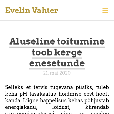
Evelin Vahter
Aluseline toitumine
toob kerge
enesetunde
21. mai 2020
Selleks et tervis tugevana püsiks, tuleb
keha pH tasakaalus hoidmise eest hoolt
kanda. Liigne happelisus kehas põhjustab
energiakadu, loidust, kiirendab
vananemisprotsessi ning on soodne