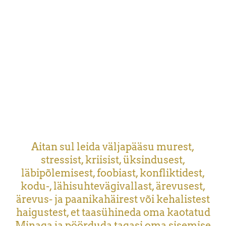
Aitan sul leida väljapääsu murest,
stressist, kriisist, üksindusest,
läbipõlemisest, foobiast, konfliktidest,
kodu-, lähisuhtevägivallast, ärevusest,
ärevus- ja paanikahäirest või kehalistest
haigustest, et taasühineda oma kaotatud
Minaga ja pöörduda tagasi oma sisemise