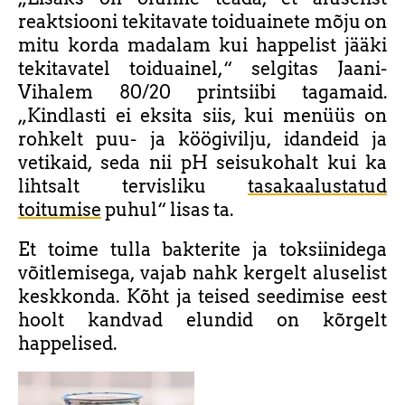
reaktsiooni tekitavate toiduainete mõju on
mitu korda madalam kui happelist jääki
tekitavatel toiduainel,“ selgitas Jaani-
Vihalem 80/20 printsiibi tagamaid.
„Kindlasti ei eksita siis, kui menüüs on
rohkelt puu- ja köögivilju, idandeid ja
vetikaid, seda nii pH seisukohalt kui ka
lihtsalt tervisliku
tasakaalustatud
toitumise
puhul“ lisas ta.
Et toime tulla bakterite ja toksiinidega
võitlemisega, vajab nahk kergelt aluselist
keskkonda. Kõht ja teised seedimise eest
hoolt kandvad elundid on kõrgelt
happelised.