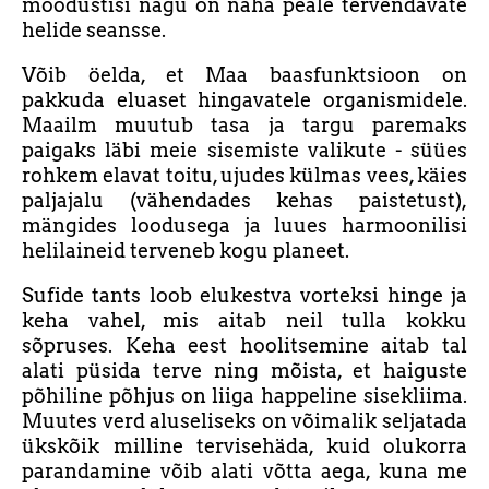
moodustisi nagu on näha peale tervendavate
helide seansse.
Võib öelda, et Maa baasfunktsioon on
pakkuda eluaset hingavatele organismidele.
Maailm muutub tasa ja targu paremaks
paigaks läbi meie sisemiste valikute - süües
rohkem elavat toitu, ujudes külmas vees, käies
paljajalu (vähendades kehas paistetust),
mängides loodusega ja luues harmoonilisi
helilaineid terveneb kogu planeet.
Sufide tants loob elukestva vorteksi hinge ja
keha vahel, mis aitab neil tulla kokku
sõpruses. Keha eest hoolitsemine aitab tal
alati püsida terve ning mõista, et haiguste
põhiline põhjus on liiga happeline sisekliima.
Muutes verd aluseliseks on võimalik seljatada
ükskõik milline tervisehäda, kuid olukorra
parandamine võib alati võtta aega, kuna me