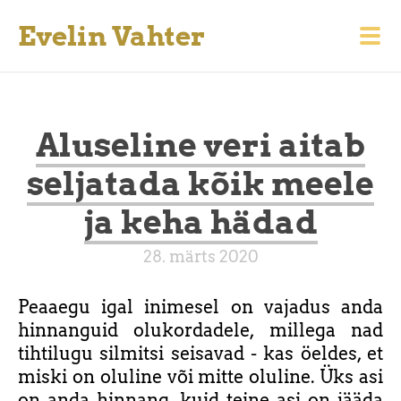
Evelin Vahter
Aluseline veri aitab
seljatada kõik meele
ja keha hädad
28. märts 2020
Peaaegu igal inimesel on vajadus anda
hinnanguid olukordadele, millega nad
tihtilugu silmitsi seisavad - kas öeldes, et
miski on oluline või mitte oluline. Üks asi
on anda hinnang, kuid teine asi on jääda