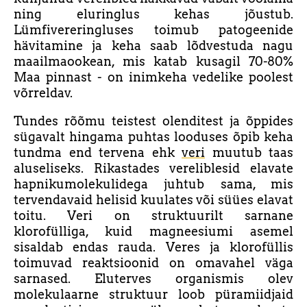
ning eluringlus kehas jõustub.
Lümfivereringluses toimub patogeenide
hävitamine ja keha saab lõdvestuda nagu
maailmaookean, mis katab kusagil 70-80%
Maa pinnast - on inimkeha vedelike poolest
võrreldav.
Tundes rõõmu teistest olenditest ja õppides
sügavalt hingama puhtas looduses õpib keha
tundma end tervena ehk
veri
muutub taas
aluseliseks. Rikastades vereliblesid elavate
hapnikumolekulidega juhtub sama, mis
tervendavaid helisid kuulates või süües elavat
toitu. Veri on struktuurilt sarnane
klorofülliga, kuid magneesiumi asemel
sisaldab endas rauda. Veres ja klorofüllis
toimuvad reaktsioonid on omavahel väga
sarnased. Eluterves organismis olev
molekulaarne struktuur loob püramiidjaid