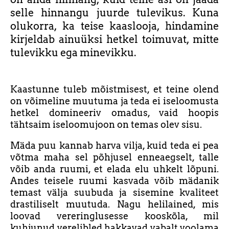
selle hinnangu juurde tulevikus. Kuna
olukorra, ka teise kaaslooja, hindamine
kirjeldab ainuüksi hetkel toimuvat, mitte
tulevikku ega minevikku.
Kaastunne tuleb mõistmisest, et teine olend
on võimeline muutuma ja teda ei iseloomusta
hetkel domineeriv omadus, vaid hoopis
tähtsaim iseloomujoon on temas olev sisu.
Mäda puu kannab harva vilja, kuid teda ei pea
võtma maha sel põhjusel enneaegselt, talle
võib anda ruumi, et elada elu uhkelt lõpuni.
Andes teisele ruumi kasvada võib mädanik
temast välja suubuda ja sisemine kvaliteet
drastiliselt muutuda. Nagu helilained, mis
loovad vereringlusesse kooskõla, mil
kuhjunud verelibled hakkavad vabalt voolama