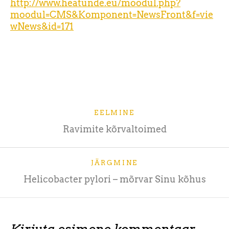
http://www.heatunde.eu/moodul.php?
moodul=CMS&Komponent=NewsFront&f=vie
wNews&id=171
EELMINE
Ravimite kõrvaltoimed
JÄRGMINE
Helicobacter pylori – mõrvar Sinu kõhus