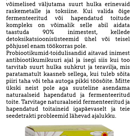
võimelised väljutama suurt hulka erinevaid
raskemetalle ja toksiine. Kui valida õige
fermenteeritud või hapendatud toitude
kompleks on võimalik selle abil aidata
taastuda 90% inimestest, kellede
detoksikatsioonisüsteemid ühel või teisel
põhjusel enam töökorras pole.
Probiootikumid-toidulisandid aitavad inimest
antibiootikumikuuri ajal ja isegi siis kui too
tarvitab suurt hulka suhkrut ja teravilja, mis
paratamatult kaasneb sellega, kui tuleb sõita
piiri taha või teha autoga pikki töösõite. Mitte
ükski neist pole aga suuteline asendama
naturaalseid hapendatud ja fermenteeritud
toite. Tarvitage naturaalseid fermenteeritud ja
hapendatud toitaineid igapäevaselt ja teie
seedetrakti probleemid lähevad ajalukku.