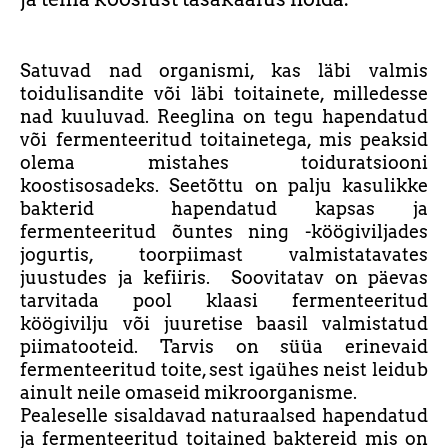
Satuvad nad organismi, kas läbi valmis
toidulisandite või läbi toitainete, milledesse
nad kuuluvad. Reeglina on tegu hapendatud
või fermenteeritud toitainetega, mis peaksid
olema mistahes toiduratsiooni
koostisosadeks. Seetõttu on palju kasulikke
bakterid hapendatud kapsas ja
fermenteeritud õuntes ning -köögiviljades
jogurtis, toorpiimast valmistatavates
juustudes ja kefiiris. Soovitatav on päevas
tarvitada pool klaasi fermenteeritud
köögivilju või juuretise baasil valmistatud
piimatooteid. Tarvis on süüa erinevaid
fermenteeritud toite, sest igaühes neist leidub
ainult neile omaseid mikroorganisme.
Pealeselle sisaldavad naturaalsed hapendatud
ja fermenteeritud toitained baktereid mis on