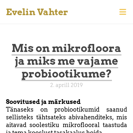
Evelin Vahter
Mis on mikrofloora
ja miks me vajame
probiootikume?
2. aprill 2019
Soovitused ja märkused
Tänaseks on probiootikumid saanud
sellisteks tähtsateks abivahenditeks, mis
aitavad soolestiku mikroflooral taastuda
ja tema kooslust tasakaalus hoida.