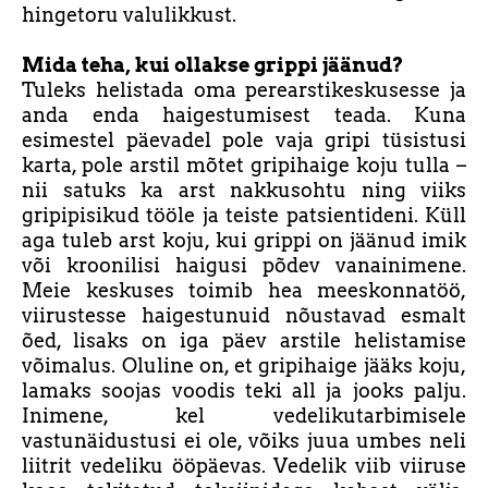
hingetoru valulikkust.
Mida teha, kui ollakse grippi jäänud?
Tuleks helistada oma perearstikeskusesse ja
anda enda haigestumisest teada. Kuna
esimestel päevadel pole vaja gripi tüsistusi
karta, pole arstil mõtet gripihaige koju tulla –
nii satuks ka arst nakkusohtu ning viiks
gripipisikud tööle ja teiste patsientideni. Küll
aga tuleb arst koju, kui grippi on jäänud imik
või kroonilisi haigusi põdev vanainimene.
Meie keskuses toimib hea meeskonnatöö,
viirustesse haigestunuid nõustavad esmalt
õed, lisaks on iga päev arstile helistamise
võimalus. Oluline on, et gripihaige jääks koju,
lamaks soojas voodis teki all ja jooks palju.
Inimene, kel vedelikutarbimisele
vastunäidustusi ei ole, võiks juua umbes neli
liitrit vedeliku ööpäevas. Vedelik viib viiruse