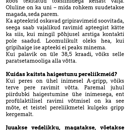
koos tekitatud toksiinidega kehast välja.
Oluline on ka uni – mida rohkem suudetakse
magada, seda parem.
Ka apteekrid oskavad gripiravimeid soovitada,
seega saab vajalikud ravimid apteegist kätte
ka siis, kui mingil põhjusel arstiga kontakti
pole saadud. Loomulikult oleks hea, kui
gripihaige ise apteeki ei peaks minema.
Kui palavik on üle 38,5 kraadi, võiks selle
paratsetamooliga alla võtta.
Kuidas kaitsta haigestunu pereliikmeid?
Kui peres on ühel inimesel A-gripp, võiks
terve pere ravimit võtta. Paremal juhul
piirdubki haigestumine ühe inimesega, ent
profülaktilisel ravimi võtmisel on ka see
mõte, et teistel pereliikmetel kulgeks gripp
kergemalt.
Juuakse vedelikku, magatakse, võetakse