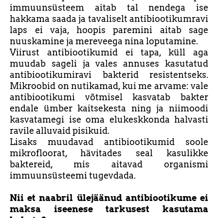
immuunsüsteem aitab tal nendega ise
hakkama saada ja tavaliselt antibiootikumravi
laps ei vaja, hoopis paremini aitab sage
nuuskamine ja mereveega nina loputamine.
Viirust antibiootikumid ei tapa, küll aga
muudab sageli ja vales annuses kasutatud
antibiootikumiravi bakterid resistentseks.
Mikroobid on nutikamad, kui me arvame: vale
antibiootikumi võtmisel kasvatab bakter
endale ümber kaitsekesta ning ja niimoodi
kasvatamegi ise oma elukeskkonda halvasti
ravile alluvaid pisikuid.
Lisaks muudavad antibiootikumid soole
mikrofloorat, hävitades seal kasulikke
baktereid, mis aitavad organismi
immuunsüsteemi tugevdada.
Nii et naabril ülejäänud antibiootikume ei
maksa iseenese tarkusest kasutama