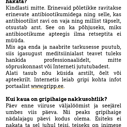
hakata?
Kindlasti mitte. Erinevaid põletikke ravitakse
erinevate antibiootikumidega ning selle, kas
antibiootilist ravi on vaja ning millist täpselt,
otsustab arst. See on ka põhjuseks, miks
antibiootikume apteegis ilma retseptita ei
müüda.
Mis aga enda ja naabrite tarkusesse puutub,
siis igasugust meditsiinialast teavet tuleks
hankida professionaalidelt, mitte
sõpruskonnast või Interneti jututubadest.
Alati tasub nõu küsida arstilt, õelt või
apteekrilt. Internetis leiab gripi kohta infot
portaalist
www.gripp.ee
.
Kui kaua on gripihaige nakkusohtlik?
Päev enne viiruse väljalöömist ja seejärel
umbes viis päeva. Nii peaks gripihaige
nädalajagu päevi kodus olema. Esiteks ei
nakata ta sel juhul teisi, teiseks on inimese