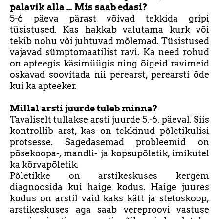
palavik alla … Mis saab edasi?
5-6 päeva pärast võivad tekkida gripi
tüsistused. Kas hakkab valutama kurk või
tekib nohu või juhtuvad mõlemad. Tüsistused
vajavad sümptomaatilist ravi. Ka need rohud
on apteegis käsimüügis ning õigeid ravimeid
oskavad soovitada nii perearst, perearsti õde
kui ka apteeker.
Millal arsti juurde tuleb minna?
Tavaliselt tullakse arsti juurde 5.-6. päeval. Siis
kontrollib arst, kas on tekkinud põletikulisi
protsesse. Sagedasemad probleemid on
põsekoopa-, mandli- ja kopsupõletik, imikutel
ka kõrvapõletik.
Põletikke on arstikeskuses kergem
diagnoosida kui haige kodus. Haige juures
kodus on arstil vaid kaks kätt ja stetoskoop,
arstikeskuses aga saab vereproovi vastuse