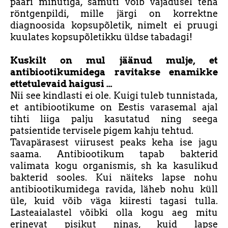
paari minutiga, samuti võib vajadusel teha
röntgenpildi, mille järgi on korrektne
diagnoosida kopsupõletik, nimelt ei pruugi
kuulates kopsupõletikku üldse tabadagi!
Kuskilt on mul jäänud mulje, et
antibiootikumidega ravitakse enamikke
ettetulevaid haigusi …
Nii see kindlasti ei ole. Kuigi tuleb tunnistada,
et antibiootikume on Eestis varasemal ajal
tihti liiga palju kasutatud ning seega
patsientide tervisele pigem kahju tehtud.
Tavapärasest viirusest peaks keha ise jagu
saama. Antibiootikum tapab bakterid
valimata kogu organismis, sh ka kasulikud
bakterid sooles. Kui näiteks lapse nohu
antibiootikumidega ravida, läheb nohu küll
üle, kuid võib väga kiiresti tagasi tulla.
Lasteaialastel võibki olla kogu aeg mitu
erinevat pisikut ninas, kuid lapse