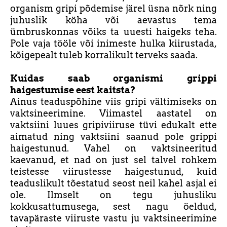
organism gripi põdemise järel üsna nõrk ning
juhuslik köha või aevastus tema
ümbruskonnas võiks ta uuesti haigeks teha.
Pole vaja tööle või inimeste hulka kiirustada,
kõigepealt tuleb korralikult terveks saada.
Kuidas saab organismi grippi
haigestumise eest kaitsta?
Ainus teaduspõhine viis gripi vältimiseks on
vaktsineerimine. Viimastel aastatel on
vaktsiini luues gripiviiruse tüvi edukalt ette
aimatud ning vaktsiini saanud pole grippi
haigestunud. Vahel on vaktsineeritud
kaevanud, et nad on just sel talvel rohkem
teistesse viirustesse haigestunud, kuid
teaduslikult tõestatud seost neil kahel asjal ei
ole. Ilmselt on tegu juhusliku
kokkusattumusega, sest nagu öeldud,
tavapäraste viiruste vastu ju vaktsineerimine