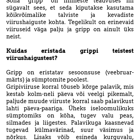
Sõna “gripp” on inimeste teadvuses nii
sügavalt sees, et seda kiputakse kasutama
kõikvõimalike talviste ja kevadiste
viirushaiguste kohta. Tegelikult on erinevaid
viiruseid väga palju ja gripp on ainult üks
neist.
Kuidas eristada grippi teistest
viirushaigustest?
Gripp on eristatav sesoonsuse (veebruar-
märts) ja sümptomite poolest.
Gripiviiruse korral tõuseb kõrge palavik, mis
kestab kolm-neli päeva või veelgi pikemalt,
paljude muude viiruste korral saab palavikust
lahti päeva-paariga. Üheks iseloomulikuks
sümptomiks on köha, tugev valu peas,
silmades ja liigestes. Palavikuga kaasnevad
tugevad külmavärinad, suur väsimus ja
nõrkus. Lisaks võib esineda kurguvalu,