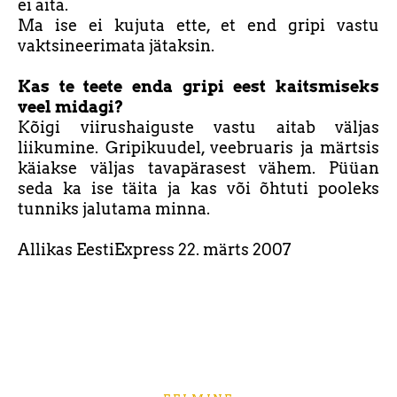
ei aita.
Ma ise ei kujuta ette, et end gripi vastu
vaktsineerimata jätaksin.
Kas te teete enda gripi eest kaitsmiseks
veel midagi?
Kõigi viirushaiguste vastu aitab väljas
liikumine. Gripikuudel, veebruaris ja märtsis
käiakse väljas tavapärasest vähem. Püüan
seda ka ise täita ja kas või õhtuti pooleks
tunniks jalutama minna.
Allikas EestiExpress 22. märts 2007