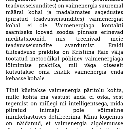
teadvusseisundites) on vaimenergia suuremal
määral kohal ja madalamates sagedustes
(piiratud teadvusseisundites) vaimenergiat
kohal ei ole. Vaimenergiaga kontakti
saamiseks loovad soodsa pinnase erinevad
meditatsioonid, mis treenivad meie
teadvusseisundite avardumist. Eraldi
üliteadvuse praktika on Kristiina Raie välja
töötatud metoodikal põhinev vaimenergiaga
lõimimise praktika, mil väga otseselt
kutsutakse oma isiklik vaimenergia enda
kehasse kohale.
Tihti küsitakse vaimenergia päritolu kohta,
mille kohta ma vastust anda ei oska, sest
tegemist on millegi nii intelligentsega, mida
piiratud inimaju pole võimeline
inimkehastuses dešifreerima. Minu kogemus
on näidanud, et vaimenergia algolemusse