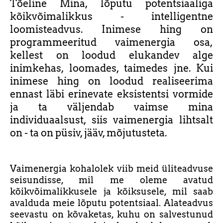
Tõeline Mina, lõputu potentsiaaliga
kõikvõimalikkus - intelligentne
loomisteadvus. Inimese hing on
programmeeritud vaimenergia osa,
kellest on loodud elukandev alge
inimkehas, loomades, taimedes jne. Kui
inimese hing on loodud realiseerima
ennast läbi erinevate eksistentsi vormide
ja ta väljendab vaimse mina
individuaalsust, siis vaimenergia lihtsalt
on - ta on püsiv, jääv, mõjutusteta.
Vaimenergia kohalolek viib meid üliteadvuse
seisundisse, mil me oleme avatud
kõikvõimalikkusele ja kõiksusele, mil saab
avalduda meie lõputu potentsiaal. Alateadvus
seevastu on kõvaketas, kuhu on salvestunud