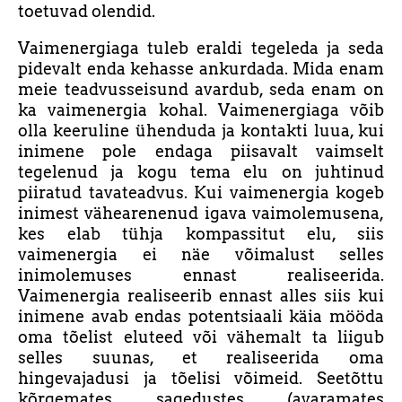
toetuvad olendid.
Vaimenergiaga tuleb eraldi tegeleda ja seda
pidevalt enda kehasse ankurdada. Mida enam
meie teadvusseisund avardub, seda enam on
ka vaimenergia kohal. Vaimenergiaga võib
olla keeruline ühenduda ja kontakti luua, kui
inimene pole endaga piisavalt vaimselt
tegelenud ja kogu tema elu on juhtinud
piiratud tavateadvus. Kui vaimenergia kogeb
inimest vähearenenud igava vaimolemusena,
kes elab tühja kompassitut elu, siis
vaimenergia ei näe võimalust selles
inimolemuses ennast realiseerida.
Vaimenergia realiseerib ennast alles siis kui
inimene avab endas potentsiaali käia mööda
oma tõelist eluteed või vähemalt ta liigub
selles suunas, et realiseerida oma
hingevajadusi ja tõelisi võimeid. Seetõttu
kõrgemates sagedustes (avaramates