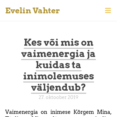
Evelin Vahter
Kes või mis on
vaimenergia ja
kuidas ta
inimolemuses
väljendub?
27. oktoober 2019
Vaimenergia on inimese Kõrgem Mina,