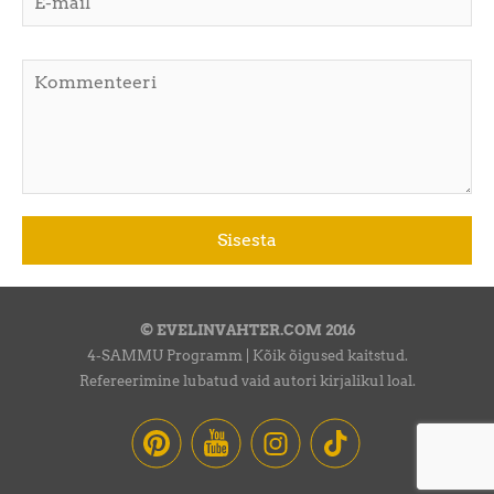
© EVELINVAHTER.COM 2016
4-SAMMU Programm | Kõik õigused kaitstud.
Refereerimine lubatud vaid autori kirjalikul loal.