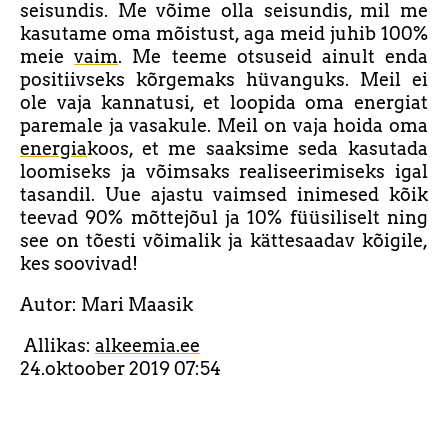
seisundis. Me võime olla seisundis, mil me
kasutame oma mõistust, aga meid juhib 100%
meie
vaim
. Me teeme otsuseid ainult enda
positiivseks kõrgemaks hüvanguks. Meil ei
ole vaja kannatusi, et loopida oma energiat
paremale ja vasakule. Meil on vaja hoida oma
energia
koos, et me saaksime seda kasutada
loomiseks ja võimsaks realiseerimiseks igal
tasandil. Uue ajastu vaimsed inimesed kõik
teevad 90% mõttejõul ja 10% füüsiliselt ning
see on tõesti võimalik ja kättesaadav kõigile,
kes soovivad!
Autor: Mari Maasik
Allikas:
alkeemia.ee
24.oktoober 2019 07:54