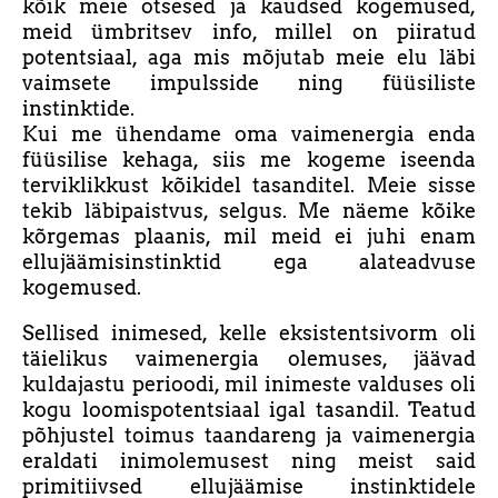
kõik meie otsesed ja kaudsed kogemused,
meid ümbritsev info, millel on piiratud
potentsiaal, aga mis mõjutab meie elu läbi
vaimsete impulsside ning füüsiliste
instinktide.
Kui me ühendame oma vaimenergia enda
füüsilise kehaga, siis me kogeme iseenda
terviklikkust kõikidel tasanditel. Meie sisse
tekib läbipaistvus, selgus. Me näeme kõike
kõrgemas plaanis, mil meid ei juhi enam
ellujäämisinstinktid ega alateadvuse
kogemused.
Sellised inimesed, kelle eksistentsivorm oli
täielikus vaimenergia olemuses, jäävad
kuldajastu perioodi, mil inimeste valduses oli
kogu loomispotentsiaal igal tasandil. Teatud
põhjustel toimus taandareng ja vaimenergia
eraldati inimolemusest ning meist said
primitiivsed ellujäämise instinktidele