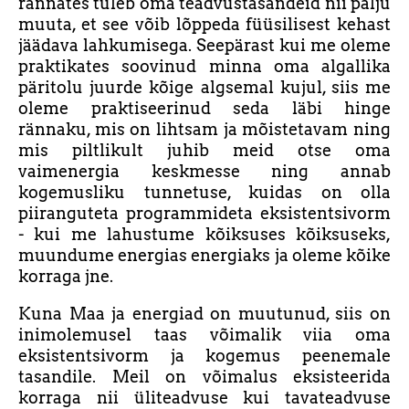
rännates tuleb oma teadvustasandeid nii palju
muuta, et see võib lõppeda füüsilisest kehast
jäädava lahkumisega. Seepärast kui me oleme
praktikates soovinud minna oma algallika
päritolu juurde kõige algsemal kujul, siis me
oleme praktiseerinud seda läbi hinge
rännaku, mis on lihtsam ja mõistetavam ning
mis piltlikult juhib meid otse oma
vaimenergia keskmesse ning annab
kogemusliku tunnetuse, kuidas on olla
piiranguteta programmideta eksistentsivorm
- kui me lahustume kõiksuses kõiksuseks,
muundume energias energiaks ja oleme kõike
korraga jne.
Kuna Maa ja energiad on muutunud, siis on
inimolemusel taas võimalik viia oma
eksistentsivorm ja kogemus peenemale
tasandile. Meil on võimalus eksisteerida
korraga nii üliteadvuse kui tavateadvuse