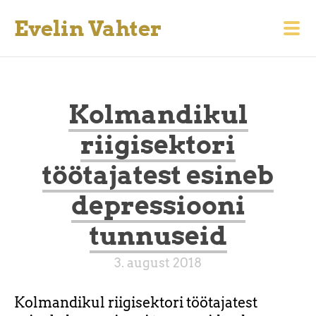
Evelin Vahter
Kolmandikul
riigisektori
töötajatest esineb
depressiooni
tunnuseid
3. august 2018
Kolmandikul riigisektori töötajatest