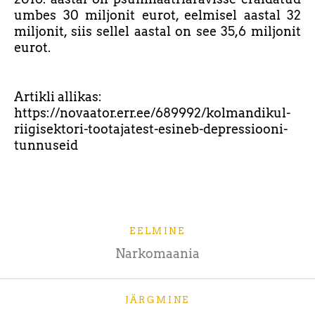
umbes 30 miljonit eurot, eelmisel aastal 32
miljonit, siis sellel aastal on see 35,6 miljonit
eurot.
Artikli allikas:
https://novaator.err.ee/689992/kolmandikul-
riigisektori-tootajatest-esineb-depressiooni-
tunnuseid
EELMINE
Narkomaania
JÄRGMINE