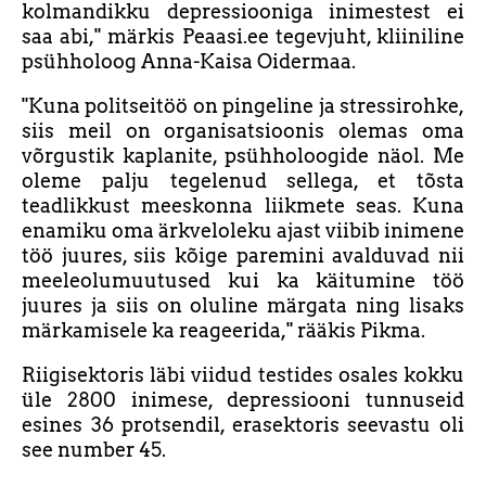
kolmandikku depressiooniga inimestest ei
saa abi," märkis Peaasi.ee tegevjuht, kliiniline
psühholoog Anna-Kaisa Oidermaa.
"Kuna politseitöö on pingeline ja stressirohke,
siis meil on organisatsioonis olemas oma
võrgustik kaplanite, psühholoogide näol. Me
oleme palju tegelenud sellega, et tõsta
teadlikkust meeskonna liikmete seas. Kuna
enamiku oma ärkveloleku ajast viibib inimene
töö juures, siis kõige paremini avalduvad nii
meeleolumuutused kui ka käitumine töö
juures ja siis on oluline märgata ning lisaks
märkamisele ka reageerida," rääkis Pikma.
Riigisektoris läbi viidud testides osales kokku
üle 2800 inimese, depressiooni tunnuseid
esines 36 protsendil, erasektoris seevastu oli
see number 45.