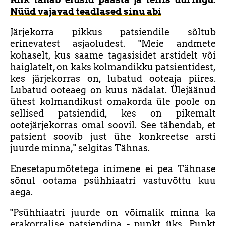
Nüüd vajavad teadlased sinu abi
Järjekorra pikkus patsiendile sõltub
erinevatest asjaoludest. "Meie andmete
kohaselt, kus saame tagasisidet arstidelt või
haiglatelt, on kaks kolmandikku patsientidest,
kes järjekorras on, lubatud ooteaja piires.
Lubatud ooteaeg on kuus nädalat. Ülejäänud
ühest kolmandikust omakorda üle poole on
sellised patsiendid, kes on pikemalt
ootejärjekorras omal soovil. See tähendab, et
patsient soovib just ühe konkreetse arsti
juurde minna," selgitas Tähnas.
Enesetapumõtetega inimene ei pea Tähnase
sõnul ootama psühhiaatri vastuvõttu kuu
aega.
"Psühhiaatri juurde on võimalik minna ka
erakorralise patsiendina - punkt üks. Punkt