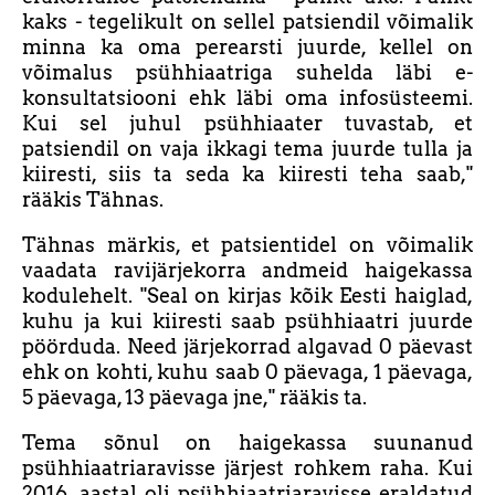
kaks - tegelikult on sellel patsiendil võimalik
minna ka oma perearsti juurde, kellel on
võimalus psühhiaatriga suhelda läbi e-
konsultatsiooni ehk läbi oma infosüsteemi.
Kui sel juhul psühhiaater tuvastab, et
patsiendil on vaja ikkagi tema juurde tulla ja
kiiresti, siis ta seda ka kiiresti teha saab,"
rääkis Tähnas.
Tähnas märkis, et patsientidel on võimalik
vaadata ravijärjekorra andmeid haigekassa
kodulehelt. "Seal on kirjas kõik Eesti haiglad,
kuhu ja kui kiiresti saab psühhiaatri juurde
pöörduda. Need järjekorrad algavad 0 päevast
ehk on kohti, kuhu saab 0 päevaga, 1 päevaga,
5 päevaga, 13 päevaga jne," rääkis ta.
Tema sõnul on haigekassa suunanud
psühhiaatriaravisse järjest rohkem raha. Kui
2016. aastal oli psühhiaatriaravisse eraldatud