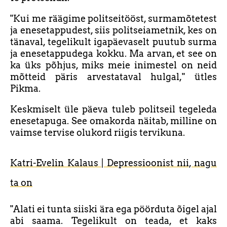
"Kui me räägime politseitööst, surmamõtetest
ja enesetappudest, siis politseiametnik, kes on
tänaval, tegelikult igapäevaselt puutub surma
ja enesetappudega kokku. Ma arvan, et see on
ka üks põhjus, miks meie inimestel on neid
mõtteid päris arvestataval hulgal," ütles
Pikma.
Keskmiselt üle päeva tuleb politseil tegeleda
enesetapuga. See omakorda näitab, milline on
vaimse tervise olukord riigis tervikuna.
Katri-Evelin Kalaus | Depressioonist nii, nagu
ta on
"Alati ei tunta siiski ära ega pöörduta õigel ajal
abi saama. Tegelikult on teada, et kaks