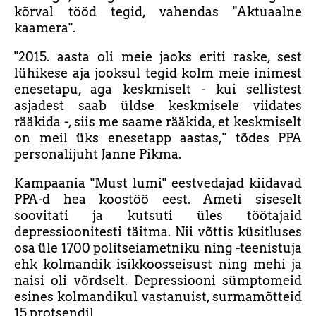
kõrval tööd tegid, vahendas "Aktuaalne
kaamera".
"2015. aasta oli meie jaoks eriti raske, sest
lühikese aja jooksul tegid kolm meie inimest
enesetapu, aga keskmiselt - kui sellistest
asjadest saab üldse keskmisele viidates
rääkida -, siis me saame rääkida, et keskmiselt
on meil üks enesetapp aastas," tõdes PPA
personalijuht Janne Pikma.
Kampaania "Must lumi" eestvedajad kiidavad
PPA-d hea koostöö eest. Ameti siseselt
soovitati ja kutsuti üles töötajaid
depressioonitesti täitma. Nii võttis küsitluses
osa üle 1700 politseiametniku ning -teenistuja
ehk kolmandik isikkoosseisust ning mehi ja
naisi oli võrdselt. Depressiooni sümptomeid
esines kolmandikul vastanuist, surmamõtteid
15 protsendil.