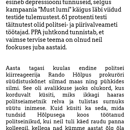
esineb depressiooni tunnuseid, selgus
kampaania "Must lumi" käigus läbi viidud
testide tulemustest. 61 protsenti testi
täitnutest olid politsei- ja piirivalveameti
töötajad. PPA juhtkond tunnistab, et
vaimse tervise teema on olnud neil
fookuses juba aastaid.
Aasta tagasi kuulas endine politsei
kiirreageerija Rando Hõlpus prokuröri
süüdistuskõnet silmad maas ning pühkides
silmi. See oli avalikkuse jaoks olukord, kus
korduvalt küsiti, miks ikkagi haaras
politseiametnik relva ja tulistas surnuks
süütu inimese. Kuid küsiti ka seda, mida
tundsid Hõlpusega koos töötanud
politseinikud, kui neil tuli käed raudu panna
kolleegil, kellega nad kümme aastat õlg õla