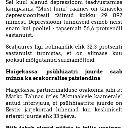
Sel kuul alanud depressiooni teadvustamise
kampaania "Must lumi" raames on tänaseks
depressioonitesti täitnud kokku 29 092
inimest. Depressiooni tunnuseid esineb neist
enam kui pooltel - täpsemalt 56,6 protsendil
vastanuist.
Sealjuures ligi kolmandik ehk 32,3 protsenti
vastanuist tunnistas, et on viimase kuu
jooksul mõlgutanud surmamõtteid.
Haigekassa: psühhiaatri juurde saab
minna ka erakorralise patsiendina
Haigekassa partnerihalduse osakonna juhi kt
Marko Tähnas ütles "Aktuaalsele kaamerale"
antud intervjuus, et psühhiaatrite juurde on
Eestis järjekorrad lühemad kui keskmiselt
eriarsti juurde ehk 33 päeva.
Riik tahab elusid päästa ja tellis uuringu.