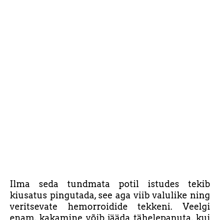
Ilma seda tundmata potil istudes tekib
kiusatus pingutada, see aga viib valulike ning
veritsevate hemorroidide tekkeni. Veelgi
enam, kakamine võib jääda tähelepanuta, kui