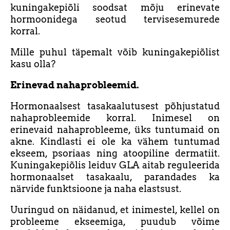
kuningakepiõli soodsat mõju erinevate
hormoonidega seotud tervisesemurede
korral.
Mille puhul täpemalt võib kuningakepiõlist
kasu olla?
Erinevad nahaprobleemid.
Hormonaalsest tasakaalutusest põhjustatud
nahaprobleemide korral. Inimesel on
erinevaid nahaprobleeme, üks tuntumaid on
akne. Kindlasti ei ole ka vähem tuntumad
ekseem, psoriaas ning atoopiline dermatiit.
Kuningakepiõlis leiduv GLA aitab reguleerida
hormonaalset tasakaalu, parandades ka
närvide funktsioone ja naha elastsust.
Uuringud on näidanud, et inimestel, kellel on
probleeme ekseemiga, puudub võime