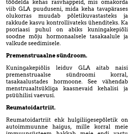
töödelda kehas rasvhappeid, mis omakorda
viib GLA puuduseni, mida keha tavapärases
olukorras muudab põletikuvastasteks ja
rakkude kasvu kontrollivateks ühenditeks. Ka
psoriaasi puhul on abiks kuningakepiõli
soodne mõju hormonaalsele tasakaalule ja
valkude seedimisele.
Premenstruaalne sündroom.
Kuningakepiõlis leiduv GLA aitab naisi
premenstruaalse sündroomi korral,
tasakaalustades hormoone. See vähendab
menstruaaltsükliga kaasnevaid kehalisi ja
psüühilisi vaevusi.
Reumatoidartriit.
Reumatoidartriit ehk hulgiliigesepõletik on
autoimmuunne haigus, mille korral meie
immuunsüsteem hakkab meie endi vastu