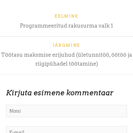
EELMINE
Programmeeritud rakusurma valk 1
JÄRGMINE
Töötasu maksmise erijuhud (ületunnitöö, öötöö ja
riigipühadel töötamine)
Kirjuta esimene kommentaar