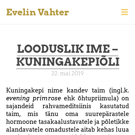
Evelin Vahter
LOODUSLIK IME –
KUNINGAKEPIÕLI
22. mai 2019
Kuningakepi nime kandev taim (ingl.k.
evening primrose
ehk õhtupriimula) on
sajandeid rahvameditsiinis kasutatud
taim, mis tänu oma suurepärastele
hormoone tasakaalustavatele ja põletikke
alandavatele omadustele aitab kehas luua