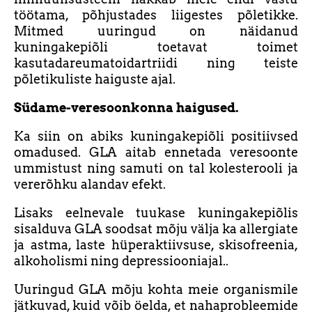
töötama, põhjustades liigestes põletikke.
Mitmed uuringud on näidanud
kuningakepiõli toetavat toimet
kasutadareumatoidartriidi ning teiste
põletikuliste haiguste ajal.
Südame-veresoonkonna haigused.
Ka siin on abiks kuningakepiõli positiivsed
omadused. GLA aitab ennetada veresoonte
ummistust ning samuti on tal kolesterooli ja
vererõhku alandav efekt.
Lisaks eelnevale tuukase kuningakepiõlis
sisalduva GLA soodsat mõju välja ka allergiate
ja astma, laste hüperaktiivsuse, skisofreenia,
alkoholismi ning depressiooniajal..
Uuringud GLA mõju kohta meie organismile
jätkuvad, kuid võib öelda, et nahaprobleemide