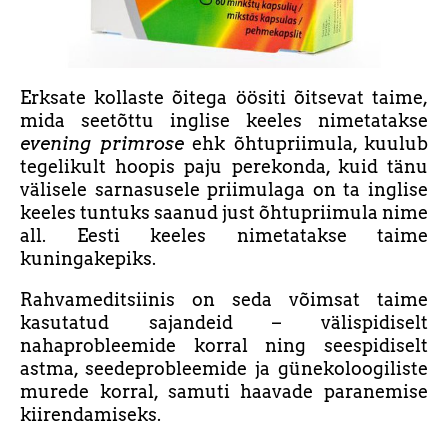
Erksate kollaste õitega öösiti õitsevat taime,
mida seetõttu inglise keeles nimetatakse
evening primrose
ehk õhtupriimula, kuulub
tegelikult hoopis paju perekonda, kuid tänu
välisele sarnasusele priimulaga on ta inglise
keeles tuntuks saanud just õhtupriimula nime
all. Eesti keeles nimetatakse taime
kuningakepiks.
Rahvameditsiinis on seda võimsat taime
kasutatud sajandeid – välispidiselt
nahaprobleemide korral ning seespidiselt
astma, seedeprobleemide ja günekoloogiliste
murede korral, samuti haavade paranemise
kiirendamiseks.