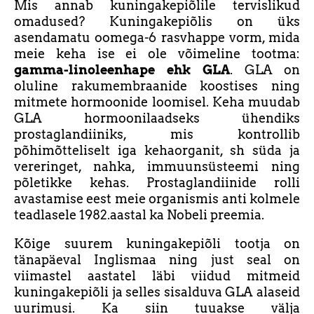
Mis annab kuningakepiõlile tervislikud
omadused? Kuningakepiõlis on üks
asendamatu oomega-6 rasvhappe vorm, mida
meie keha ise ei ole võimeline tootma:
gamma-linoleenhape ehk GLA
. GLA on
oluline rakumembraanide koostises ning
mitmete hormoonide loomisel. Keha muudab
GLA hormoonilaadseks ühendiks
prostaglandiiniks, mis kontrollib
põhimõtteliselt iga kehaorganit, sh süda ja
vereringet, nahka, immuunsüsteemi ning
põletikke kehas. Prostaglandiinide rolli
avastamise eest meie organismis anti kolmele
teadlasele 1982.aastal ka Nobeli preemia.
Kõige suurem kuningakepiõli tootja on
tänapäeval Inglismaa ning just seal on
viimastel aastatel läbi viidud mitmeid
kuningakepiõli ja selles sisalduva GLA alaseid
uurimusi. Ka siin tuuakse välja