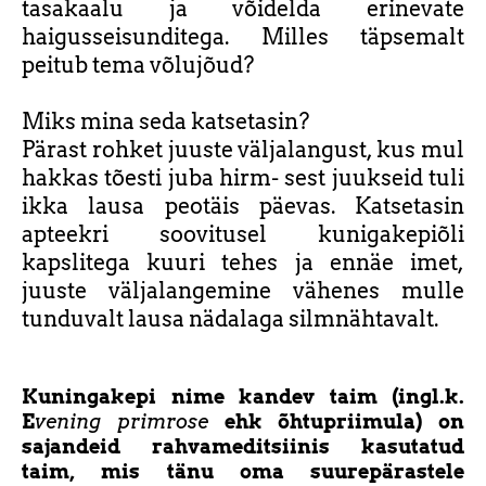
tasakaalu ja võidelda erinevate
haigusseisunditega. Milles täpsemalt
peitub tema võlujõud?
Miks mina seda katsetasin?
Pärast rohket juuste väljalangust, kus mul
hakkas tõesti juba hirm- sest juukseid tuli
ikka lausa peotäis päevas. Katsetasin
apteekri soovitusel kunigakepiõli
kapslitega kuuri tehes ja ennäe imet,
juuste väljalangemine vähenes mulle
tunduvalt lausa nädalaga silmnähtavalt.
Kuningakepi nime kandev taim (ingl.k.
E
vening primrose
ehk õhtupriimula) on
sajandeid rahvameditsiinis kasutatud
taim, mis tänu oma suurepärastele