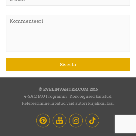
© EVELINVAHTER.COM 2016
4-SAMMU Programm | Kõik õigused kaitstud.
Refereerimine lubatud vaid autori kirjalikul loal.