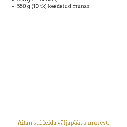
550 g (10 tk) keedetud munas.
Aitan sul leida väljapääsu murest,