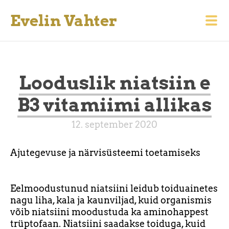
Evelin Vahter
Looduslik niatsiin e
B3 vitamiimi allikas
12. september 2020
Ajutegevuse ja närvisüsteemi toetamiseks
Eelmoodustunud niatsiini leidub toiduainetes
nagu liha, kala ja kaunviljad, kuid organismis
võib niatsiini moodustuda ka aminohappest
trüptofaan. Niatsiini saadakse toiduga, kuid