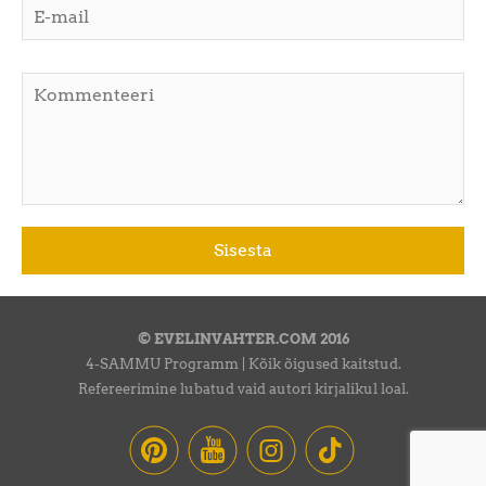
© EVELINVAHTER.COM 2016
4-SAMMU Programm | Kõik õigused kaitstud.
Refereerimine lubatud vaid autori kirjalikul loal.