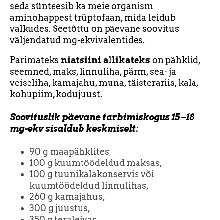
seda sünteesib ka meie organism
aminohappest trüptofaan, mida leidub
valkudes. Seetõttu on päevane soovitus
väljendatud mg-ekvivalentides.
Parimateks
niatsiini allikateks
on pähklid,
seemned, maks, linnuliha, pärm, sea- ja
veiseliha, kamajahu, muna, täisterariis, kala,
kohupiim, kodujuust.
Soovituslik päevane tarbimiskogus 15–18
mg-ekv sisaldub keskmiselt:
90 g maapähklites,
100 g kuumtöödeldud maksas,
100 g tuunikalakonservis või
kuumtöödeldud linnulihas,
260 g kamajahus,
300 g juustus,
350 g teraleivas,