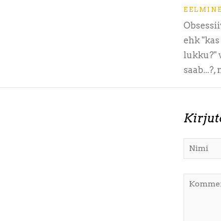
EELMIN
Obsessii
ehk "kas
lukku?" 
saab...?, 
Kirju