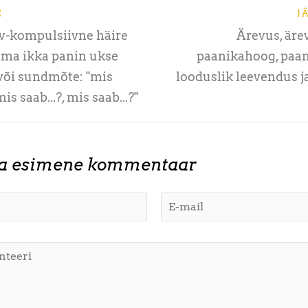
E
J
v-kompulsiivne häire
Ärevus, äre
 ma ikka panin ukse
paanikahoog, paan
või sundmõte: "mis
looduslik leevendus ja
mis saab...?, mis saab...?"
ta esimene kommentaar