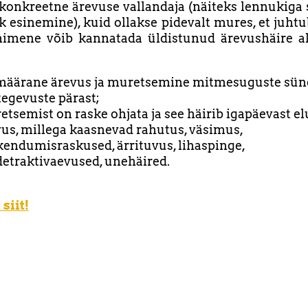
onkreetne ärevuse vallandaja (näiteks lennukiga
ik esinemine), kuid ollakse pidevalt mures, et juht
nimene võib kannatada üldistunud ärevushäire al
määrane ärevus ja muretsemine mitmesuguste sü
tegevuste pärast;
tsemist on raske ohjata ja see häirib igapäevast el
vus, millega kaasnevad rahutus, väsimus,
kendumisraskused, ärrituvus, lihaspinge,
detraktivaevused, unehäired.
siit!