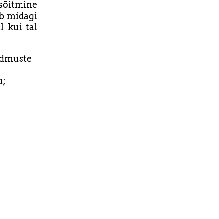
 sõitmine
ub midagi
l kui tal
ndmuste
u;