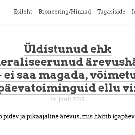
Esileht
Broneering/Hinnad
Tagasiside
J
Üldistunud ehk
eraliseerunud ärevush
- ei saa magada, võimet
päevatoiminguid ellu v
14. juuli 2019
pidev ja pikaajaline ärevus, mis häirib igapäev