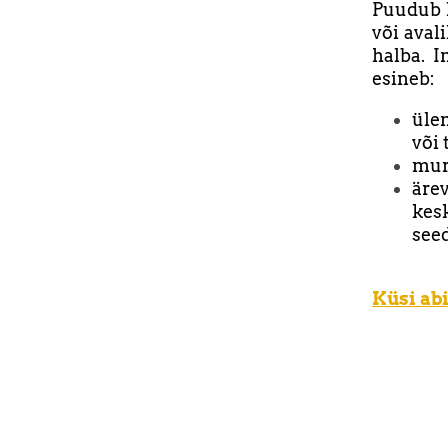
Puudub k
või aval
halba. I
esineb:
üle
või 
mure
äre
kes
see
Küsi abi 