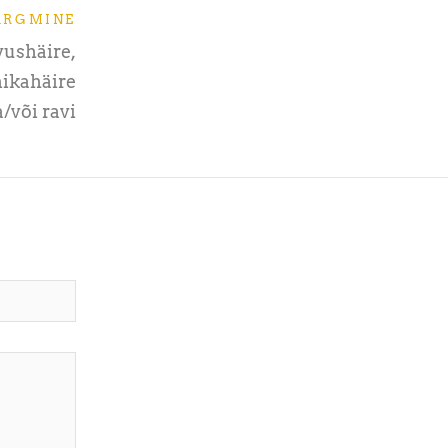
ÄRGMINE
vushäire,
ikahäire
/või ravi