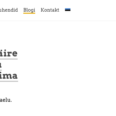
uhendid
Blogi
Kontakt
äire
u
iima
aelu.