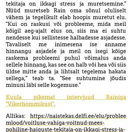
tekitaja on ikkagi stress ja muretsemine."
Nüüd muretseb Rain oma sõnul oluliselt
vähem ja tegelikult elab hoopis muretut elu.
"Kui on raskusi või probleeme, mida meil
kõigil aeg-ajalt elus on, siis ma ei suhtu
nendesse kui sellistesse halbadesse asjadesse.
Tavaliselt me inimesena ise anname
hinnangu asjadele ja meil on isegi kõige
raskema probleemi puhul võimalus anda
sellele hinnang, kas see on halb või hea või siis
üldse mitte anda ja lihtsalt tegelema hakata
sellega," teab ta. "See suhtumine jõudis
minuni läbi selle kogemuse."
Kuula pikemat intervjuud Rainiga
"Vikerhommikust".
Allikas:
https://naistekas.delfi.ee/elu/problee
mlood/voitluse-vahiga-voitnud-mees-
pohiline-haiguste-tekitaja-on-ikkagi-stress-ja-