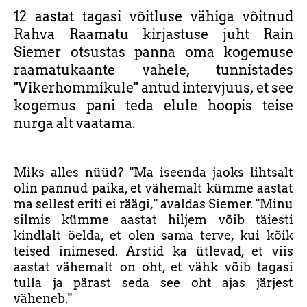
12 aastat tagasi võitluse vähiga võitnud
Rahva Raamatu kirjastuse juht Rain
Siemer otsustas panna oma kogemuse
raamatukaante vahele, tunnistades
"Vikerhommikule" antud intervjuus, et see
kogemus pani teda elule hoopis teise
nurga alt vaatama.
Miks alles nüüd? "Ma iseenda jaoks lihtsalt
olin pannud paika, et vähemalt kümme aastat
ma sellest eriti ei räägi," avaldas Siemer. "Minu
silmis kümme aastat hiljem võib täiesti
kindlalt öelda, et olen sama terve, kui kõik
teised inimesed. Arstid ka ütlevad, et viis
aastat vähemalt on oht, et vähk võib tagasi
tulla ja pärast seda see oht ajas järjest
väheneb."