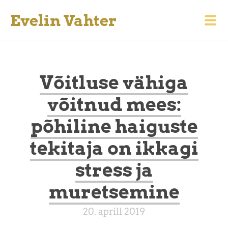
Evelin Vahter
Võitluse vähiga
võitnud mees:
põhiline haiguste
tekitaja on ikkagi
stress ja
muretsemine
20. aprill 2019