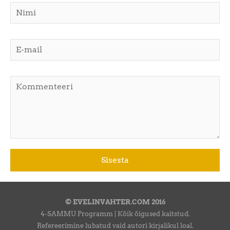
© EVELINVAHTER.COM 2016
4-SAMMU Programm | Kõik õigused kaitstud.
Refereerimine lubatud vaid autori kirjalikul loal.