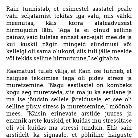
Rain tunnistab, et esimestel aastatel peale
vähi seljatamist tekitas iga valu, mis vähki
meenutas, käis korra alateadvusest
hirmujudin läbi. "Aga ta ei olnud selline
painav, vaid tuletas ennast aeg-ajalt meelde ja
kui kuskil nägin mingeid sündmusi või
kellelgi oli sama olukord, siis tuli jälle meelde
või tekkis selline hirmutunne," selgitab ta.
Raamatust tuleb välja, et Rain ise tunneb, et
haiguse tekkimise taga oli pidev stress ja
muretsemine. "Nagu eestlastel on kombeks
kogu aeg muretseda, siis ma ju ka eestlane ja
ma ise jõudsin sellele järeldusele, et see oli
selline püsiv stress ja muretsemine," möönab
mees. "Käisin erinevate arstide juures ja
enamik arste küsisid, et kuidas mu stressitase
oli või kuidas ma stressi tundsin. Ehk sain
arstidelt ka signaale, et põhiline haiguste