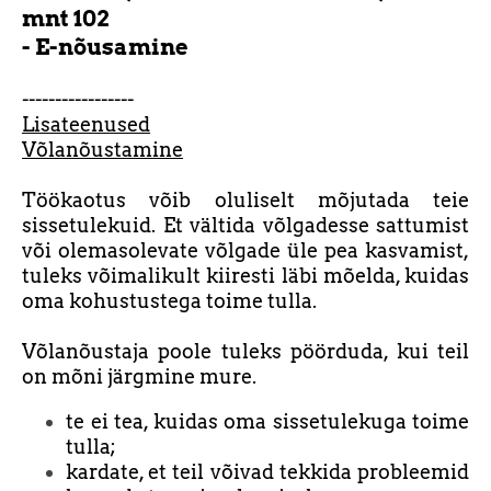
mnt 102
- E-nõusamine
-----------------
Lisateenused
Võlanõustamine
Töökaotus võib oluliselt mõjutada teie
sissetulekuid. Et vältida võlgadesse sattumist
või olemasolevate võlgade üle pea kasvamist,
tuleks võimalikult kiiresti läbi mõelda, kuidas
oma kohustustega toime tulla.
Võlanõustaja poole tuleks pöörduda, kui teil
on mõni järgmine mure.
te ei tea, kuidas oma sissetulekuga toime
tulla;
kardate, et teil võivad tekkida probleemid