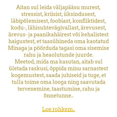
Aitan sul leida väljapääsu murest,
stressist, kriisist, üksindusest,
läbipõlemisest, foobiast, konfliktidest,
kodu-, lähisuhtevägivallast, ärevusest,
ärevus- ja paanikahäirest või kehalistest
haigustest, et taasühineda oma kaotatud
Minaga ja pöörduda tagasi oma sisemise
rahu ja heaolutunde juurde.
Meetod, mida ma kasutan, aitab sul
ületada raskusi, õppida minu sarnastest
kogemustest, saada juhiseid ja tuge, et
tulla toime oma looga ning saavutada
tervenemine, taastumine, rahu ja
õnnetunne..
Loe rohkem..