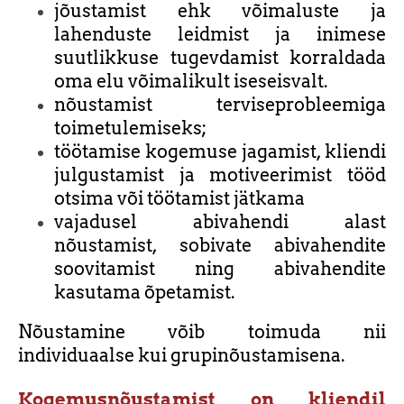
jõustamist ehk võimaluste ja
lahenduste leidmist ja inimese
suutlikkuse tugevdamist korraldada
oma elu võimalikult iseseisvalt.
nõustamist terviseprobleemiga
toimetulemiseks;
töötamise kogemuse jagamist, kliendi
julgustamist ja motiveerimist tööd
otsima või töötamist jätkama
vajadusel abivahendi alast
nõustamist, sobivate abivahendite
soovitamist ning abivahendite
kasutama õpetamist.
Nõustamine võib toimuda nii
individuaalse kui grupinõustamisena.
Kogemusnõustamist on kliendil