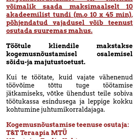
võimalik saada maksimaalselt 10
akadeemilist tundi (m.o 10 x 45 min),
põhjendatud vajadusel võib teenust
osutada suuremas mahus.
Töötule kliendile makstakse
kogemusnõustamisel osalemisel
sõidu-ja majutustoetust.
Kui te töötate
, kuid vajate vähenenud
töövõime tõttu tuge töötamise
jätkamiseks, võtke ühendust teile sobiva
töötukassa esindusega ja leppige kokku
kohtumine
juhtumikorraldajaga.
Kogemusnõustamise teenuse osutaja:
T&T Teraapia MTÜ