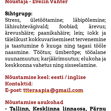
Nõustaja - Evelin Vahter
Sihtgrupp:
Stress, ületöötamine; läbipõlemine;
lähisuhtevägivald; foobiad; ärevus;
ärevushäire; paanikahäire; lein; šokk ja
täielikust kokkuvarisemisest tervenemine
ja taastumine 6 kuuga ning tagasi tööle
naasmine. Töötus; ümberõpe; tööalane
suunamuutus; karjäärimuutus; elukoha ja
keskkonna vahetus ning sisseelamine.
Nõustamise keel: eesti / inglise
Kontaktid:
E-post:
ttteraapia@gmail.com
Nõustamise asukohad
- Tallinn, Kesklinna linnaosa, Pärnu