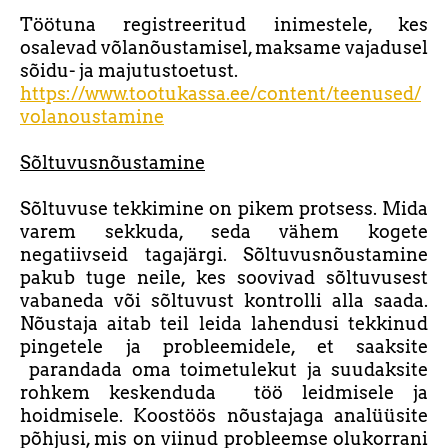
Töötuna registreeritud inimestele, kes
osalevad võlanõustamisel, maksame vajadusel
sõidu- ja majutustoetust.
https://www.tootukassa.ee/content/teenused/
volanoustamine
Sõltuvusnõustamine
Sõltuvuse tekkimine on pikem protsess. Mida
varem sekkuda, seda vähem kogete
negatiivseid tagajärgi. Sõltuvusnõustamine
pakub tuge neile, kes soovivad sõltuvusest
vabaneda või sõltuvust kontrolli alla saada.
Nõustaja aitab teil leida lahendusi tekkinud
pingetele ja probleemidele, et saaksite
parandada oma toimetulekut ja suudaksite
rohkem keskenduda töö leidmisele ja
hoidmisele. Koostöös nõustajaga analüüsite
põhjusi, mis on viinud probleemse olukorrani