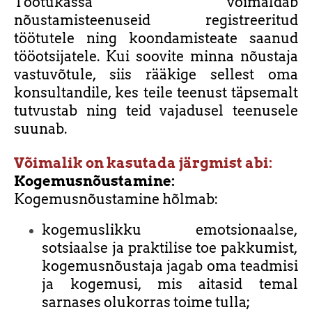
Töötukassa võimaldab
nõustamisteenuseid registreeritud
töötutele ning koondamisteate saanud
tööotsijatele. Kui soovite minna nõustaja
vastuvõtule, siis rääkige sellest oma
konsultandile, kes teile teenust täpsemalt
tutvustab ning teid vajadusel teenusele
suunab.
Võimalik on kasutada järgmist abi:
Kogemusnõustamine:
Kogemusnõustamine hõlmab:
kogemuslikku emotsionaalse,
sotsiaalse ja praktilise toe pakkumist,
kogemusnõustaja jagab oma teadmisi
ja kogemusi, mis aitasid temal
sarnases olukorras toime tulla;