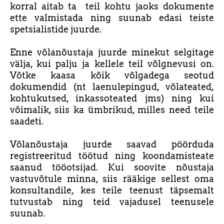
korral aitab ta teil kohtu jaoks dokumente
ette valmistada ning suunab edasi teiste
spetsialistide juurde.
Enne võlanõustaja juurde minekut selgitage
välja, kui palju ja kellele teil võlgnevusi on.
Võtke kaasa kõik võlgadega seotud
dokumendid (nt laenulepingud, võlateated,
kohtukutsed, inkassoteated jms) ning kui
võimalik, siis ka ümbrikud, milles need teile
saadeti.
Võlanõustaja juurde saavad pöörduda
registreeritud töötud ning koondamisteate
saanud tööotsijad. Kui soovite nõustaja
vastuvõtule minna, siis rääkige sellest oma
konsultandile, kes teile teenust täpsemalt
tutvustab ning teid vajadusel teenusele
suunab.