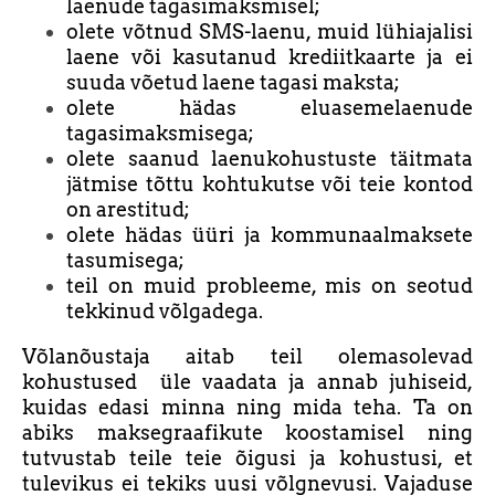
laenude tagasimaksmisel;
olete võtnud SMS-laenu, muid lühiajalisi
laene või kasutanud krediitkaarte ja ei
suuda võetud laene tagasi maksta;
olete hädas eluasemelaenude
tagasimaksmisega;
olete saanud laenukohustuste täitmata
jätmise tõttu kohtukutse või teie kontod
on arestitud;
olete hädas üüri ja kommunaalmaksete
tasumisega;
teil on muid probleeme, mis on seotud
tekkinud võlgadega.
Võlanõustaja aitab teil olemasolevad
kohustused üle vaadata ja annab juhiseid,
kuidas edasi minna ning mida teha. Ta on
abiks maksegraafikute koostamisel ning
tutvustab teile teie õigusi ja kohustusi, et
tulevikus ei tekiks uusi võlgnevusi. Vajaduse