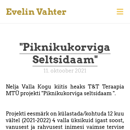
Evelin Vahter
"Piknikukorviga
Seltsidaam"
11. oktoober 2021
Nelja Valla Kogu kiitis heaks T&T Teraapia
MTÜ projekti "Piknikukorviga seltsidaam ".
Projekti eesmärk on külastada/kohtuda 12 kuu
vältel (2021-2022) 4 valla üksikuid igast soost,
vanusest ja rahvusest inimesi vaimse tervise