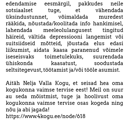
edendamise eesmärgil, pakkudes neile
sotsiaalset tuge, et vähendada
üksindustunnet, võimaldada muredest
rääkida, nõustada/koolitada info hankimisel,
lahendada meeleolulangusest tingitud
häireid, vältida depressiooni langemist või
suitsiidseid mõtteid, jõustada elus edasi
liikumist, aidata kaasa paranenud võimele
iseseisvaks toimetulekuks, suurendada
ühiskonda kaasatust, soodustada
seltsitegevust, töötamist ja/või tööle asumist.
Aitäh Nelja Valla Kogu, et seisad hea oma
kogukonna vaimse tervise eest! Meil on suur
au seda mõistmist, tuge ja hoolivust oma
kogukonna vaimse tervise osas kogeda ning
nõu ja abi jagada!
https://www.4kogu.ee/node/618